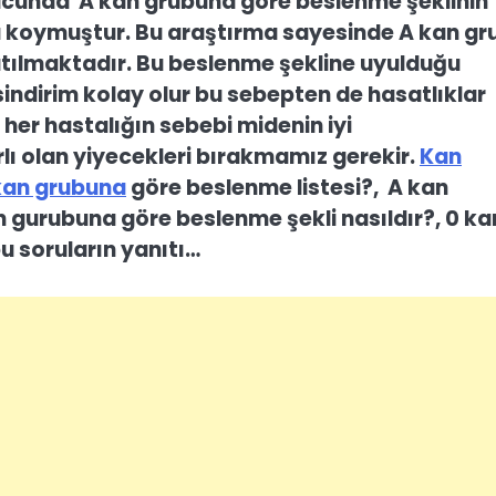
nucunda A kan grubuna göre beslenme şeklinin
taya koymuştur. Bu araştırma sayesinde A kan g
latılmaktadır. Bu beslenme şekline uyulduğu
sindirim kolay olur bu sebepten de hasatlıklar
her hastalığın sebebi midenin iyi
lı olan yiyecekleri bırakmamız gerekir.
Kan
kan grubuna
göre beslenme listesi?, A kan
n gurubuna göre beslenme şekli nasıldır?, 0 ka
u soruların yanıtı…