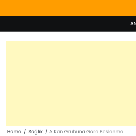
Skip
to
content
A
Home
Sağlık
A Kan Grubuna Göre Beslenme