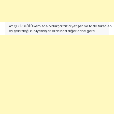
AY ÇEKİRDEĞİ Ülkemizde oldukça fazla yetişen ve fazla tüketilen
ay çekirdeği kuruyemişler arasında diğerlerine göre…