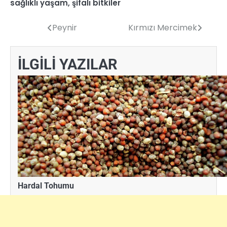
sağlıklı yaşam
,
şifalı bitkiler
Peynir
Kırmızı Mercimek
Yazı
gezinmesi
İLGİLİ YAZILAR
Hardal Tohumu