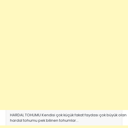
HARDAL TOHUMU Kendisi çok küçük fakat faydası çok büyük olan
hardal tohumu pek bilinen tohumlar…