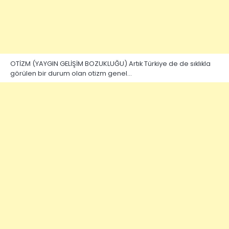
OTİZM (YAYGIN GELİŞİM BOZUKLUĞU) Artık Türkiye de de sıklıkla
görülen bir durum olan otizm genel…