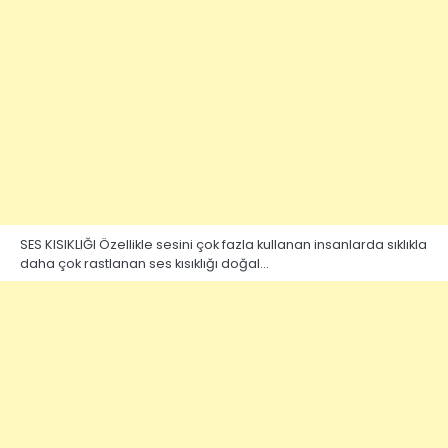
SES KISIKLIĞI Özellikle sesini çok fazla kullanan insanlarda sıklıkla
daha çok rastlanan ses kısıklığı doğal…