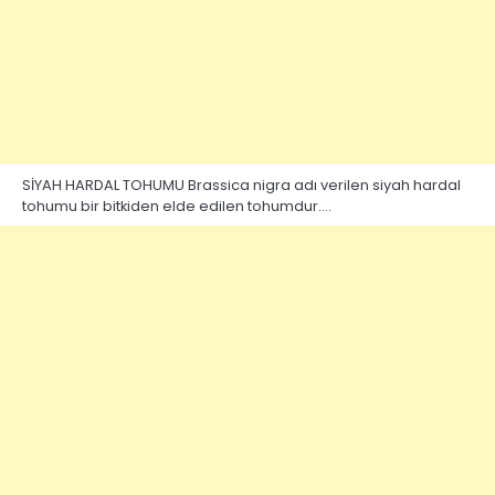
SİYAH HARDAL TOHUMU Brassica nigra adı verilen siyah hardal
tohumu bir bitkiden elde edilen tohumdur.…