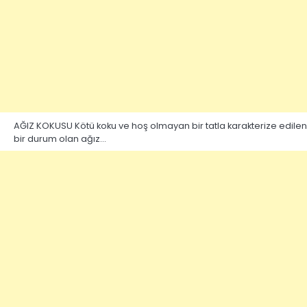
AĞIZ KOKUSU Kötü koku ve hoş olmayan bir tatla karakterize edilen
bir durum olan ağız…