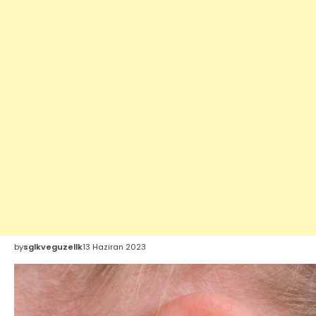
by
sglkveguzellk
13 Haziran 2023