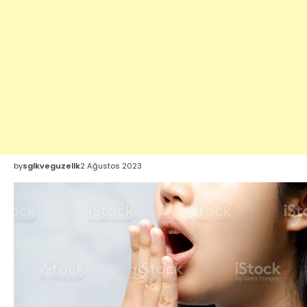
by
sglkveguzellk
2 Ağustos 2023