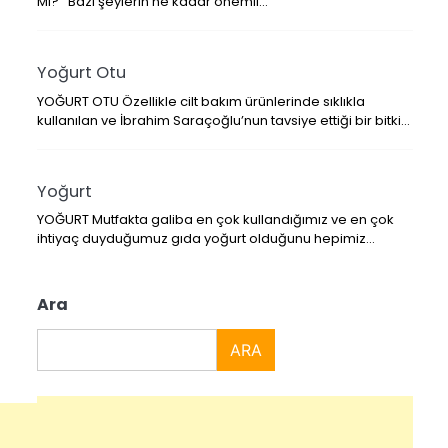
Mı? Bazı şeylerin ne kadar önemli…
Yoğurt Otu
YOĞURT OTU Özellikle cilt bakım ürünlerinde sıklıkla
kullanılan ve İbrahim Saraçoğlu’nun tavsiye ettiği bir bitki…
Yoğurt
YOĞURT Mutfakta galiba en çok kullandığımız ve en çok
ihtiyaç duyduğumuz gıda yoğurt olduğunu hepimiz…
A
ra
ARA