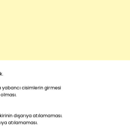
k.
a yabancı cisimlerin girmesi
 olması.
kirinin dışarıya atılamaması.
arıya atılamaması.