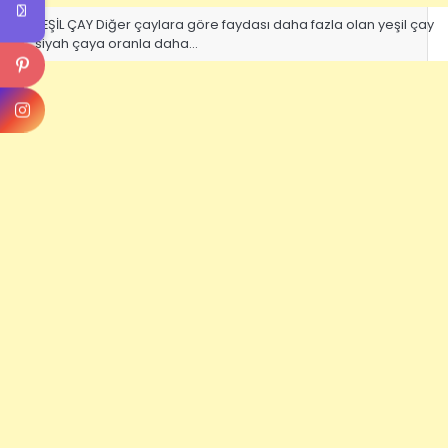
YEŞİL ÇAY Diğer çaylara göre faydası daha fazla olan yeşil çay
siyah çaya oranla daha…