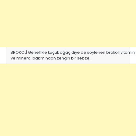
BROKOLİ Genellikle küçük ağaç diye de söylenen brokoli vitamin
ve mineral bakımından zengin bir sebze…