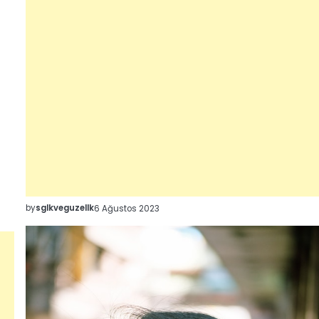
by
sglkveguzellk
6 Ağustos 2023