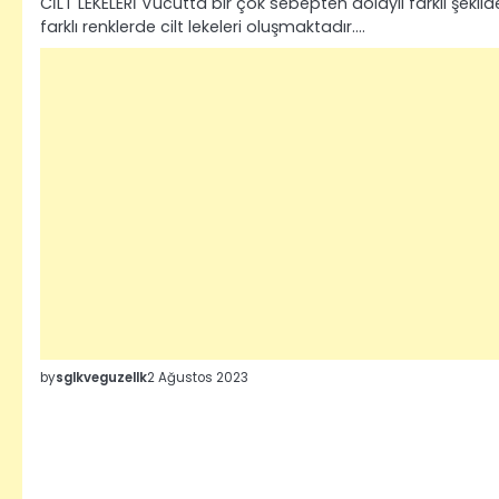
CİLT LEKELERİ Vücutta bir çok sebepten dolaylı farklı şekild
farklı renklerde cilt lekeleri oluşmaktadır.…
by
sglkveguzellk
2 Ağustos 2023