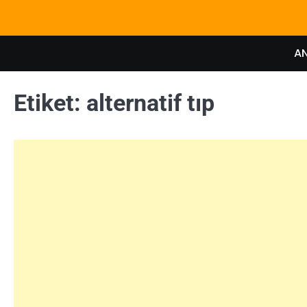
Skip
to
content
A
Etiket:
alternatif tıp