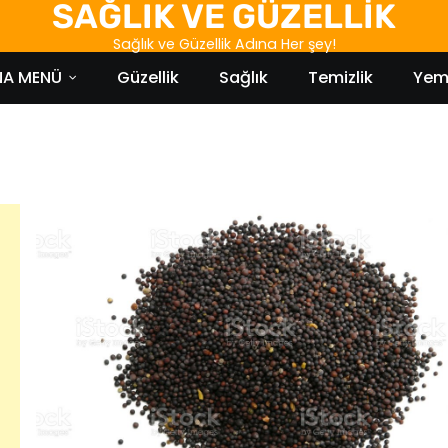
SAĞLIK VE GÜZELLİK
Sağlık ve Güzellik Adına Her şey!
NA MENÜ
Güzellik
Sağlık
Temizlik
Yem