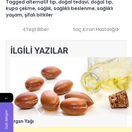
Tagged
alternatif tıp
,
doğal tedavi
,
doğal tıp
,
kupa çekme
,
sağlık
,
sağlıklı beslenme
,
sağlıklı
yaşam
,
şifalı bitkiler
Yeşil Biber
Saç Kıran Hastalığı
Yazı
gezinmesi
İLGİLİ YAZILAR
←
hızlı iletişim
Argan Yağı