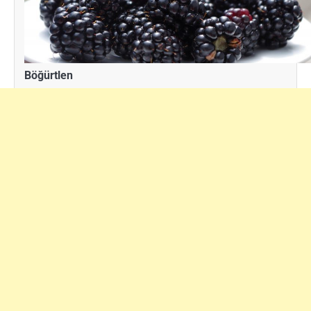
Böğürtlen