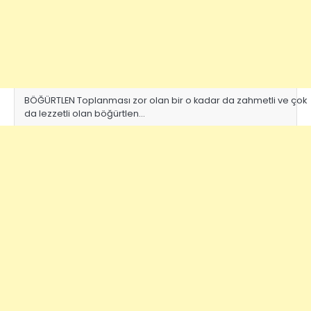
BÖĞÜRTLEN Toplanması zor olan bir o kadar da zahmetli ve çok
da lezzetli olan böğürtlen…