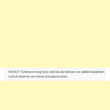
NOHUT Tahılların baş tacı olarak da bilinen ve sıklıkla tüketilen
nohut vitamin ve mineral bakımından…