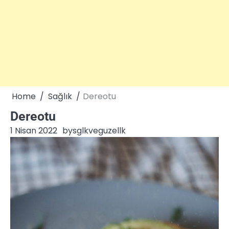
Home
Sağlık
Dereotu
Dereotu
1 Nisan 2022
by
sglkveguzellk