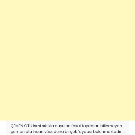
ÇEMEN OTU İsmi sıklıkla duyulan fakat faydaları bilinmeyen
çemen otu insan vücuduna birçok faydası bulunmaktadır.…