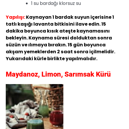
1 su bardağı klorsuz su
Yapılışı:
Kaynayan 1 bardak suyun içerisine 1
tatlı kaşığı lavanta bitkisini ilave edin. 15
dakika boyunca kısık ateşte kaynamasını
bekleyin. Kaynama süresi dolduktan sonra
süzün ve ılımaya bırakın. 15 gün boyunca
akşam yemeklerden 2 saat sonra içilmelidir.
Yukarıdaki kürle birlikte yapılmalıdır.
Maydanoz, Limon, Sarımsak Kürü