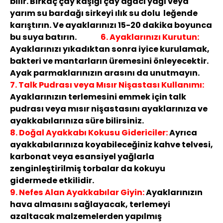
bilir. Birkaç çay kaşığı çay ağacı yağı veya
yarım su bardağı sirkeyi ılık su dolu leğende
karıştırın. Ve ayaklarınızı 15-20 dakika boyunca
bu suya batırın.
6
. Ayaklarınızı Kurutun:
Ayaklarınızı yıkadıktan sonra iyice kurulamak,
bakteri ve mantarların üremesini önleyecektir.
Ayak parmaklarınızın arasını da unutmayın.
7. Talk Pudrası veya Mısır Nişastası Kullanımı:
Ayaklarınızın terlemesini emmek için talk
pudrası veya mısır nişastasını ayaklarınıza ve
ayakkabılarınıza süre bilirsiniz.
8. Doğal Ayakkabı Kokusu Gidericiler:
Ayrıca
ayakkabılarınıza koyabileceğiniz kahve telvesi,
karbonat veya esansiyel yağlarla
zenginleştirilmiş torbalar da kokuyu
gidermede etkilidir.
9. Nefes Alan Ayakkabılar Giyin:
Ayaklarınızın
hava almasını sağlayacak, terlemeyi
azaltacak malzemelerden yapılmış