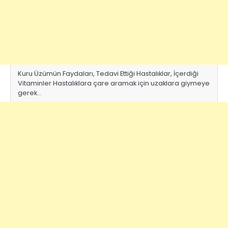
Kuru Üzümün Faydaları, Tedavi Ettiği Hastalıklar, İçerdiği
Vitaminler Hastalıklara çare aramak için uzaklara giymeye
gerek…