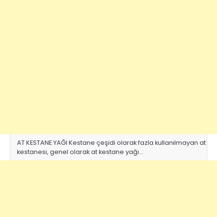
AT KESTANE YAĞI Kestane çeşidi olarak fazla kullanılmayan at
kestanesi, genel olarak at kestane yağı…