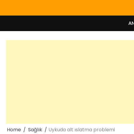
Skip
to
content
A
Home
Sağlık
Uykuda alt ıslatma problemi