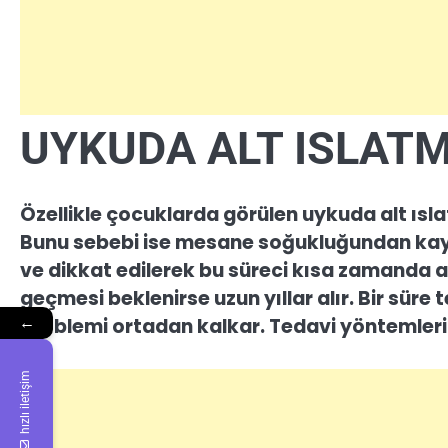
UYKUDA ALT ISLAT
Özellikle çocuklarda görülen uykuda alt ıs
Bunu sebebi ise mesane soğukluğundan kay
ve dikkat edilerek bu süreci kısa zamanda 
geçmesi beklenirse uzun yıllar alır. Bir sür
problemi ortadan kalkar. Tedavi yöntemleri 
←
hızlı iletişim