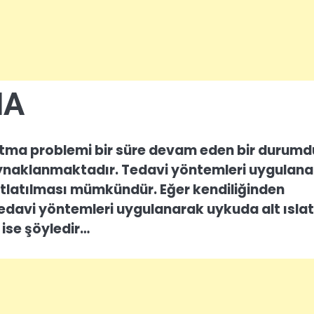
MA
latma problemi bir süre devam eden bir durumd
naklanmaktadır. Tedavi yöntemleri uygulana
atlatılması mümkündür. Eğer kendiliğinden
e tedavi yöntemleri uygulanarak uykuda alt ısl
ise şöyledir…