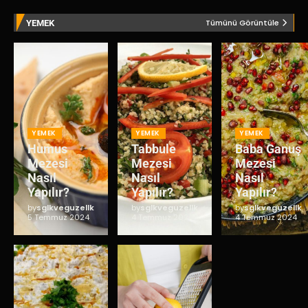
Tümünü Görüntüle
YEMEK
YEMEK
YEMEK
YEMEK
Humus
Tabbule
Baba Ganuş
Mezesi
Mezesi
Mezesi
Nasıl
Nasıl
Nasıl
Yapılır?
Yapılır?
Yapılır?
by
sglkveguzellk
by
sglkveguzellk
by
sglkveguzellk
5 Temmuz 2024
4 Temmuz 2024
4 Temmuz 2024