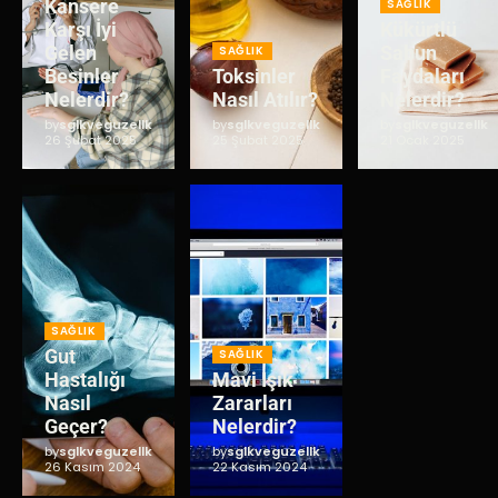
Kansere
SAĞLIK
Karşı İyi
Kükürtlü
Gelen
Sabun
SAĞLIK
Besinler
Toksinler
Faydaları
Nelerdir?
Nasıl Atılır?
Nelerdir?
by
sglkveguzellk
by
sglkveguzellk
by
sglkveguzellk
26 Şubat 2025
25 Şubat 2025
21 Ocak 2025
SAĞLIK
Gut
SAĞLIK
Hastalığı
Mavi Işık
Nasıl
Zararları
Geçer?
Nelerdir?
by
sglkveguzellk
by
sglkveguzellk
26 Kasım 2024
22 Kasım 2024