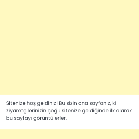
Sitenize hoş geldiniz! Bu sizin ana sayfanız, ki
ziyaretçilerinizin çoğu sitenize geldiğinde ilk olarak
bu sayfayı görüntülerler.