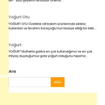
Mı? Bazı şeylerin ne kadar önemli…
Yoğurt Otu
YOĞURT OTU Özellikle cilt bakım ürünlerinde sıklıkla
kullanılan ve İbrahim Saraçoğlu’nun tavsiye ettiği bir bitki…
Yoğurt
YOĞURT Mutfakta galiba en çok kullandığımız ve en çok
ihtiyaç duyduğumuz gıda yoğurt olduğunu hepimiz…
A
ra
ARA