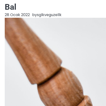
Bal
28 Ocak 2022
by
sglkveguzellk